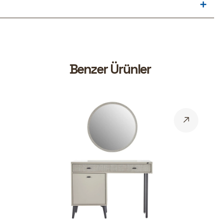
B
e
n
z
e
r
Ü
r
ü
n
l
e
r