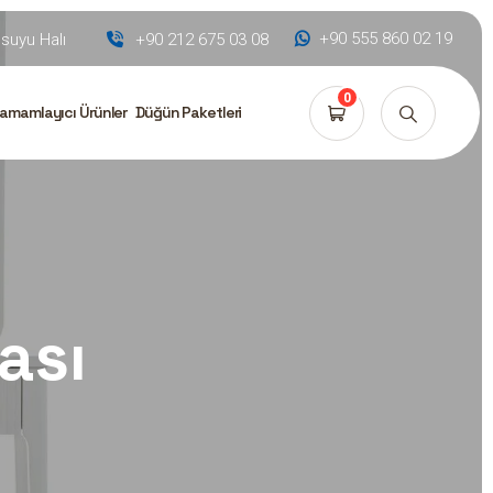
+90 555 860 02 19
uyu Halı
+90 212 675 03 08
0
amamlayıcı Ürünler
Düğün Paketleri
ası