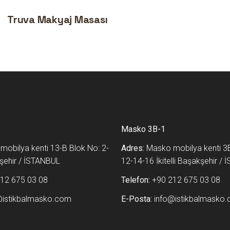
Truva Makyaj Masası
Masko 3B-1
obilya kenti 13-B Blok No: 2-
Adres:
Masko mobilya kenti 3B
akşehir / İSTANBUL
12-14-16 İkitelli Başakşehir /
12 675 03 08
Telefon:
+90 212 675 03 08
@istikbalmasko.com
E-Posta:
info@istikbalmasko