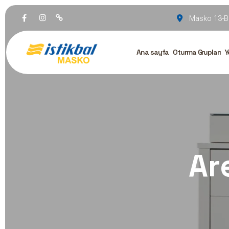
Masko 13-B
Ana sayfa
Oturma Grupları
Y
Ar