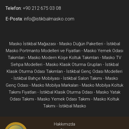
Telefon:
+90 212 675 03 08
E-Posta:
info@istikbalmasko.com
Masko İstikbal Mağazası
-
Masko Düğün Paketleri
-
İstikbal
Masko Portmanto Modelleri ve Fiyatları
-
Masko Yemek Odası
Takımları
-
Masko Modern Köşe Koltuk Takımları
-
Masko TV
Sehpa Modelleri
-
Masko Klasik Oturma Grupları
-
İstikbal
Klasik Oturma Odası Takımları
-
İstikbal Genç Odası Modelleri
-
İstikbal Bahçe Mobilyası
-
İstikbal Salon Takımı
-
Masko
Genç Odası
-
Masko Mobilya Markaları
-
Masko Mobilya Koltuk
Takımı Fiyatları
-
İstikbal Klasik Oturma Odası
-
Masko Yatak
Odası Takımı
-
Masko Yemek Odası Takımı
-
Masko Koltuk
Takımı
-
İstikbal Masko
Hakkımızda