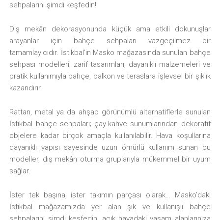
sehpalarını şimdi keşfedin!
Dış mekân dekorasyonunda küçük ama etkili dokunuşlar
arayanlar için bahçe sehpaları vazgeçilmez bir
tamamlayıcıdır. İstikbal’in Masko mağazasında sunulan bahçe
sehpası modelleri; zarif tasarımları, dayanıklı malzemeleri ve
pratik kullanımıyla bahçe, balkon ve teraslara işlevsel bir şıklık
kazandırır.
Rattan, metal ya da ahşap görünümlü alternatiflerle sunulan
İstikbal bahçe sehpaları; çay-kahve sunumlarından dekoratif
objelere kadar birçok amaçla kullanılabilir. Hava koşullarına
dayanıklı yapısı sayesinde uzun ömürlü kullanım sunan bu
modeller, dış mekân oturma gruplarıyla mükemmel bir uyum
sağlar.
İster tek başına, ister takımın parçası olarak… Masko’daki
İstikbal mağazamızda yer alan şık ve kullanışlı bahçe
sehpalarını şimdi keşfedin, açık havadaki yaşam alanlarınıza