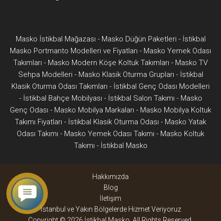
Masko İstikbal Mağazası
-
Masko Düğün Paketleri
-
İstikbal
Masko Portmanto Modelleri ve Fiyatları
-
Masko Yemek Odası
Takımları
-
Masko Modern Köşe Koltuk Takımları
-
Masko TV
Sehpa Modelleri
-
Masko Klasik Oturma Grupları
-
İstikbal
Klasik Oturma Odası Takımları
-
İstikbal Genç Odası Modelleri
-
İstikbal Bahçe Mobilyası
-
İstikbal Salon Takımı
-
Masko
Genç Odası
-
Masko Mobilya Markaları
-
Masko Mobilya Koltuk
Takımı Fiyatları
-
İstikbal Klasik Oturma Odası
-
Masko Yatak
Odası Takımı
-
Masko Yemek Odası Takımı
-
Masko Koltuk
Takımı
-
İstikbal Masko
Hakkımızda
Blog
İletişim
İstanbul ve Yakın Bölgelerde Hizmet Veriyoruz
Copyright © 2026 İstikbal Masko, All Rights Reserved.