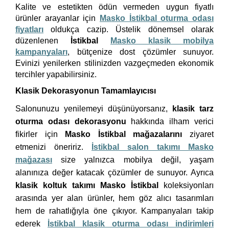
Kalite ve estetikten ödün vermeden uygun fiyatlı
ürünler arayanlar için
Masko İstikbal oturma odası
fiyatları
oldukça cazip. Üstelik dönemsel olarak
düzenlenen
İstikbal
Masko klasik mobilya
kampanyaları
, bütçenize dost çözümler sunuyor.
Evinizi yenilerken stilinizden vazgeçmeden ekonomik
tercihler yapabilirsiniz.
Klasik Dekorasyonun Tamamlayıcısı
Salonunuzu yenilemeyi düşünüyorsanız,
klasik tarz
oturma odası dekorasyonu
hakkında ilham verici
fikirler için
Masko İstikbal mağazalarını
ziyaret
etmenizi öneririz.
İstikbal salon takımı Masko
mağazası
size yalnızca mobilya değil, yaşam
alanınıza değer katacak çözümler de sunuyor. Ayrıca
klasik koltuk takımı Masko İstikbal
koleksiyonları
arasında yer alan ürünler, hem göz alıcı tasarımları
hem de rahatlığıyla öne çıkıyor. Kampanyaları takip
ederek
İstikbal klasik oturma odası indirimleri