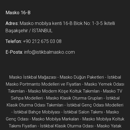
Masko 16-B
Adres:
Masko mobilya kenti 16-B Blok No: 1-3-5 İkitelli
Başakşehir / İSTANBUL
Telefon:
+90 212 675 03 08
E-Posta:
info@istikbalmasko.com
Masko İstikbal Mağazası
-
Masko Düğün Paketleri
-
İstikbal
Masko Portmanto Modelleri ve Fiyatları
-
Masko Yemek Odası
Takımları
-
Masko Modern Köşe Koltuk Takımları
-
Masko TV
Sehpa Modelleri
-
Masko Klasik Oturma Grupları
-
İstikbal
Klasik Oturma Odası Takımları
-
İstikbal Genç Odası Modelleri
-
İstikbal Bahçe Mobilyası
-
İstikbal Salon Takımı
-
Masko
Genç Odası
-
Masko Mobilya Markaları
-
Masko Mobilya Koltuk
Takımı Fiyatları
-
İstikbal Klasik Oturma Odası
-
Masko Yatak