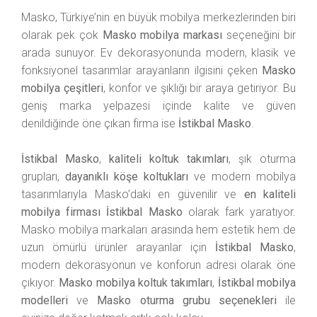
Masko, Türkiye’nin en büyük mobilya merkezlerinden biri
olarak pek çok
Masko mobilya markası
seçeneğini bir
arada sunuyor. Ev dekorasyonunda modern, klasik ve
fonksiyonel tasarımlar arayanların ilgisini çeken
Masko
mobilya çeşitleri
, konfor ve şıklığı bir araya getiriyor. Bu
geniş marka yelpazesi içinde kalite ve güven
denildiğinde öne çıkan firma ise
İstikbal Masko
.
İstikbal Masko
,
kaliteli koltuk takımları
, şık oturma
grupları,
dayanıklı köşe koltukları
ve modern mobilya
tasarımlarıyla Masko’daki en güvenilir ve
en kaliteli
mobilya firması İstikbal Masko
olarak fark yaratıyor.
Masko mobilya markaları arasında hem estetik hem de
uzun ömürlü ürünler arayanlar için
İstikbal Masko
,
modern dekorasyonun ve konforun adresi olarak öne
çıkıyor.
Masko mobilya koltuk takımları
,
İstikbal mobilya
modelleri
ve
Masko oturma grubu seçenekleri
ile