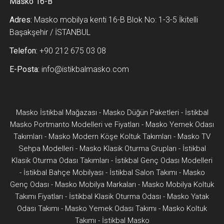
Masko 16-B
Adres:
Masko mobilya kenti 16-B Blok No: 1-3-5 İkitelli
Başakşehir / İSTANBUL
Telefon:
+90 212 675 03 08
E-Posta:
info@istikbalmasko.com
Masko İstikbal Mağazası
-
Masko Düğün Paketleri
-
İstikbal
Masko Portmanto Modelleri ve Fiyatları
-
Masko Yemek Odası
Takımları
-
Masko Modern Köşe Koltuk Takımları
-
Masko TV
Sehpa Modelleri
-
Masko Klasik Oturma Grupları
-
İstikbal
Klasik Oturma Odası Takımları
-
İstikbal Genç Odası Modelleri
-
İstikbal Bahçe Mobilyası
-
İstikbal Salon Takımı
-
Masko
Genç Odası
-
Masko Mobilya Markaları
-
Masko Mobilya Koltuk
Takımı Fiyatları
-
İstikbal Klasik Oturma Odası
-
Masko Yatak
Odası Takımı
-
Masko Yemek Odası Takımı
-
Masko Koltuk
Takımı
-
İstikbal Masko