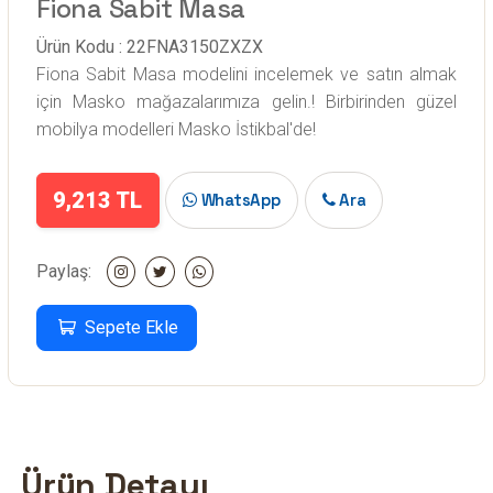
Fiona Sabit Masa
Ürün Kodu : 22FNA3150ZXZX
Fiona Sabit Masa modelini incelemek ve satın almak
için Masko mağazalarımıza gelin.! Birbirinden güzel
mobilya modelleri Masko İstikbal'de!
9,213 TL
WhatsApp
Ara
Paylaş:
Sepete Ekle
Ürün Detayı