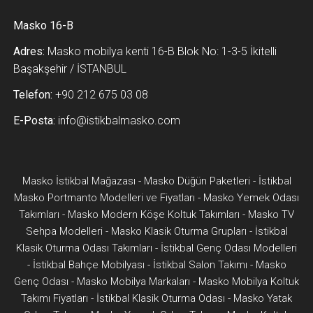
Masko 16-B
Adres:
Masko mobilya kenti 16-B Blok No: 1-3-5 İkitelli
Başakşehir / İSTANBUL
Telefon:
+90 212 675 03 08
E-Posta:
info@istikbalmasko.com
Masko İstikbal Mağazası
-
Masko Düğün Paketleri
-
İstikbal
Masko Portmanto Modelleri ve Fiyatları
-
Masko Yemek Odası
Takımları
-
Masko Modern Köşe Koltuk Takımları
-
Masko TV
Sehpa Modelleri
-
Masko Klasik Oturma Grupları
-
İstikbal
Klasik Oturma Odası Takımları
-
İstikbal Genç Odası Modelleri
-
İstikbal Bahçe Mobilyası
-
İstikbal Salon Takımı
-
Masko
Genç Odası
-
Masko Mobilya Markaları
-
Masko Mobilya Koltuk
Takımı Fiyatları
-
İstikbal Klasik Oturma Odası
-
Masko Yatak