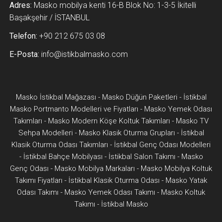
Adres:
Masko mobilya kenti 16-B Blok No: 1-3-5 İkitelli
Başakşehir / İSTANBUL
Telefon:
+90 212 675 03 08
E-Posta:
info@istikbalmasko.com
Masko İstikbal Mağazası
-
Masko Düğün Paketleri
-
İstikbal
Masko Portmanto Modelleri ve Fiyatları
-
Masko Yemek Odası
Takımları
-
Masko Modern Köşe Koltuk Takımları
-
Masko TV
Sehpa Modelleri
-
Masko Klasik Oturma Grupları
-
İstikbal
Klasik Oturma Odası Takımları
-
İstikbal Genç Odası Modelleri
-
İstikbal Bahçe Mobilyası
-
İstikbal Salon Takımı
-
Masko
Genç Odası
-
Masko Mobilya Markaları
-
Masko Mobilya Koltuk
Takımı Fiyatları
-
İstikbal Klasik Oturma Odası
-
Masko Yatak
Odası Takımı
-
Masko Yemek Odası Takımı
-
Masko Koltuk
Takımı
-
İstikbal Masko