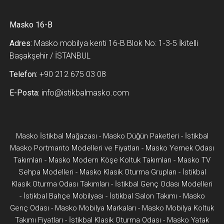
Masko 16-B
Adres:
Masko mobilya kenti 16-B Blok No: 1-3-5 İkitelli
Başakşehir / İSTANBUL
Telefon:
+90 212 675 03 08
E-Posta:
info@istikbalmasko.com
Masko İstikbal Mağazası
-
Masko Düğün Paketleri
-
İstikbal
Masko Portmanto Modelleri ve Fiyatları
-
Masko Yemek Odası
Takımları
-
Masko Modern Köşe Koltuk Takımları
-
Masko TV
Sehpa Modelleri
-
Masko Klasik Oturma Grupları
-
İstikbal
Klasik Oturma Odası Takımları
-
İstikbal Genç Odası Modelleri
-
İstikbal Bahçe Mobilyası
-
İstikbal Salon Takımı
-
Masko
Genç Odası
-
Masko Mobilya Markaları
-
Masko Mobilya Koltuk
Takımı Fiyatları
-
İstikbal Klasik Oturma Odası
-
Masko Yatak