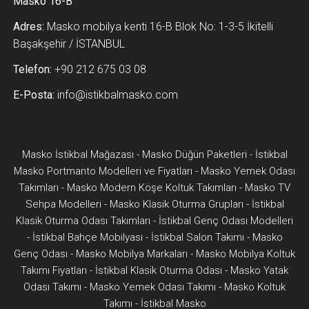
Masko 16-B
Adres:
Masko mobilya kenti 16-B Blok No: 1-3-5 İkitelli
Başakşehir / İSTANBUL
Telefon:
+90 212 675 03 08
E-Posta:
info@istikbalmasko.com
Masko İstikbal Mağazası
-
Masko Düğün Paketleri
-
İstikbal
Masko Portmanto Modelleri ve Fiyatları
-
Masko Yemek Odası
Takımları
-
Masko Modern Köşe Koltuk Takımları
-
Masko TV
Sehpa Modelleri
-
Masko Klasik Oturma Grupları
-
İstikbal
Klasik Oturma Odası Takımları
-
İstikbal Genç Odası Modelleri
-
İstikbal Bahçe Mobilyası
-
İstikbal Salon Takımı
-
Masko
Genç Odası
-
Masko Mobilya Markaları
-
Masko Mobilya Koltuk
Takımı Fiyatları
-
İstikbal Klasik Oturma Odası
-
Masko Yatak
Odası Takımı
-
Masko Yemek Odası Takımı
-
Masko Koltuk
Takımı
-
İstikbal Masko