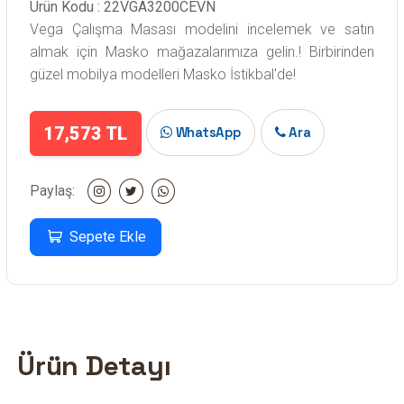
Ürün Kodu : 22VGA3200CEVN
Vega Çalışma Masası modelini incelemek ve satın
almak için Masko mağazalarımıza gelin.! Birbirinden
güzel mobilya modelleri Masko İstikbal'de!
17,573 TL
WhatsApp
Ara
Paylaş:
Sepete Ekle
Ürün Detayı