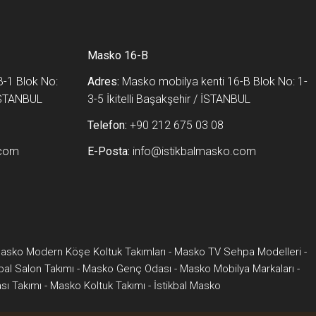
Masko 16-B
-1 Blok No:
Adres:
Masko mobilya kenti 16-B Blok No: 1-
 İSTANBUL
3-5 İkitelli Başakşehir / İSTANBUL
Telefon:
+90 212 675 03 08
.com
E-Posta:
info@istikbalmasko.com
asko Modern Köşe Koltuk Takımları
-
Masko TV Sehpa Modelleri
-
kbal Salon Takımı
-
Masko Genç Odası
-
Masko Mobilya Markaları
-
ı Takımı
-
Masko Koltuk Takımı
-
İstikbal Masko