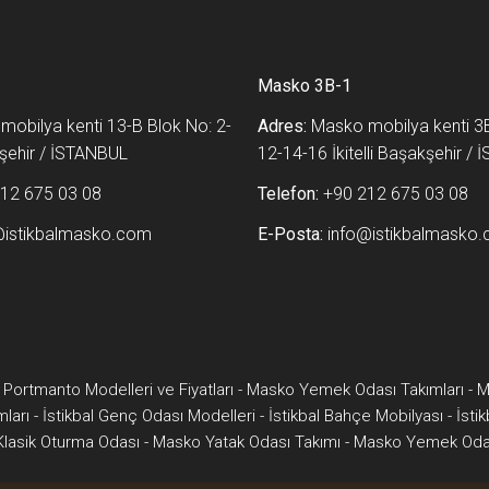
Masko 3B-1
obilya kenti 13-B Blok No: 2-
Adres:
Masko mobilya kenti 3B
akşehir / İSTANBUL
12-14-16 İkitelli Başakşehir /
12 675 03 08
Telefon:
+90 212 675 03 08
@istikbalmasko.com
E-Posta:
info@istikbalmasko
 Portmanto Modelleri ve Fiyatları
-
Masko Yemek Odası Takımları
-
M
mları
-
İstikbal Genç Odası Modelleri
-
İstikbal Bahçe Mobilyası
-
İsti
 Klasik Oturma Odası
-
Masko Yatak Odası Takımı
-
Masko Yemek Odas