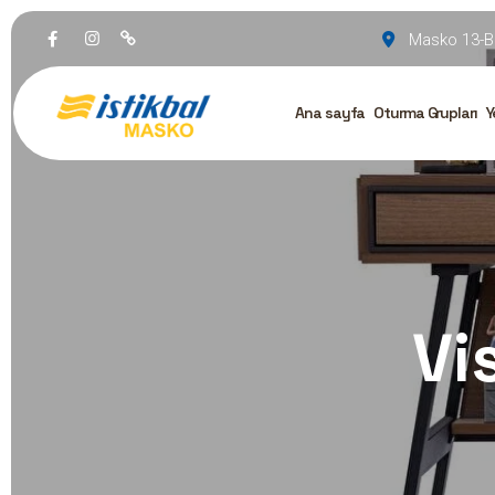
Masko 13-B
Ana sayfa
Oturma Grupları
Y
Vi