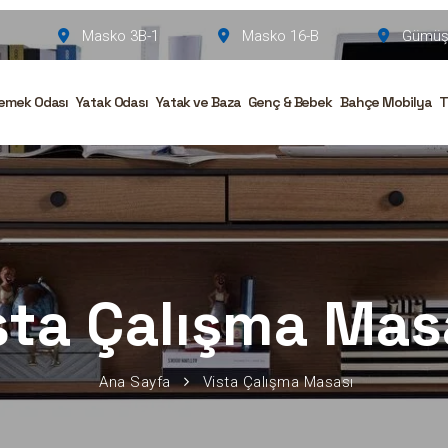
Masko 3B-1
Masko 16-B
Gümüşs
emek Odası
Yatak Odası
Yatak ve Baza
Genç & Bebek
Bahçe Mobilya
T
sta Çalışma Mas
Ana Sayfa
Vista Çalışma Masası