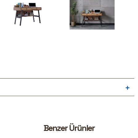
B
e
n
z
e
r
Ü
r
ü
n
l
e
r