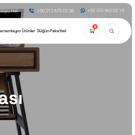
+90 555 860 02 19
uyu Halı
+90 212 675 03 08
0
amamlayıcı Ürünler
Düğün Paketleri
ası