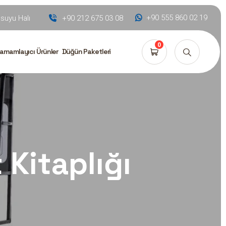
+90 555 860 02 19
uyu Halı
+90 212 675 03 08
0
amamlayıcı Ürünler
Düğün Paketleri
 Kitaplığı