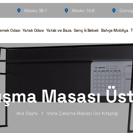
Masko 3B-1
Masko 16-B
Gümüşs
emek Odası
Yatak Odası
Yatak ve Baza
Genç & Bebek
Bahçe Mobilya
T
ışma Masası Üst
Ana Sayfa
Vista Çalışma Masası Üst Kitaplığı