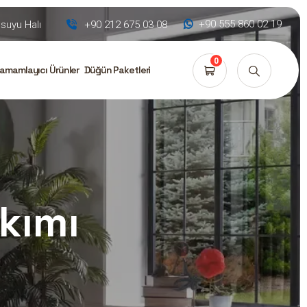
+90 555 860 02 19
uyu Halı
+90 212 675 03 08
0
amamlayıcı Ürünler
Düğün Paketleri
kımı