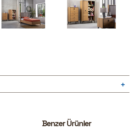
B
e
n
z
e
r
Ü
r
ü
n
l
e
r