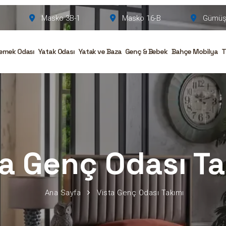
Masko 3B-1
Masko 16-B
Gümüşs
emek Odası
Yatak Odası
Yatak ve Baza
Genç & Bebek
Bahçe Mobilya
T
ta Genç Odası Ta
Ana Sayfa
Vista Genç Odası Takımı