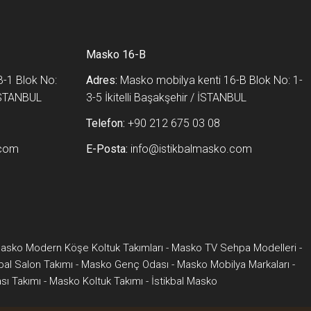
Masko 16-B
-1 Blok No:
Adres:
Masko mobilya kenti 16-B Blok No: 1-
 İSTANBUL
3-5 İkitelli Başakşehir / İSTANBUL
Telefon:
+90 212 675 03 08
.com
E-Posta:
info@istikbalmasko.com
asko Modern Köşe Koltuk Takımları
-
Masko TV Sehpa Modelleri
-
kbal Salon Takımı
-
Masko Genç Odası
-
Masko Mobilya Markaları
-
ı Takımı
-
Masko Koltuk Takımı
-
İstikbal Masko