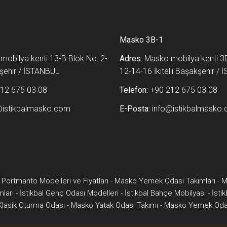
Masko 3B-1
obilya kenti 13-B Blok No: 2-
Adres:
Masko mobilya kenti 3B
akşehir / İSTANBUL
12-14-16 İkitelli Başakşehir /
12 675 03 08
Telefon:
+90 212 675 03 08
@istikbalmasko.com
E-Posta:
info@istikbalmasko
 Portmanto Modelleri ve Fiyatları
-
Masko Yemek Odası Takımları
-
M
mları
-
İstikbal Genç Odası Modelleri
-
İstikbal Bahçe Mobilyası
-
İsti
 Klasik Oturma Odası
-
Masko Yatak Odası Takımı
-
Masko Yemek Odas