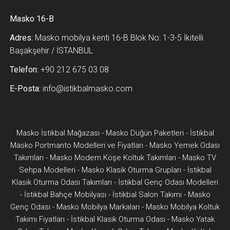
Masko 16-B
Adres:
Masko mobilya kenti 16-B Blok No: 1-3-5 İkitelli
Başakşehir / İSTANBUL
Telefon:
+90 212 675 03 08
E-Posta:
info@istikbalmasko.com
Masko İstikbal Mağazası
-
Masko Düğün Paketleri
-
İstikbal
Masko Portmanto Modelleri ve Fiyatları
-
Masko Yemek Odası
Takımları
-
Masko Modern Köşe Koltuk Takımları
-
Masko TV
Sehpa Modelleri
-
Masko Klasik Oturma Grupları
-
İstikbal
Klasik Oturma Odası Takımları
-
İstikbal Genç Odası Modelleri
-
İstikbal Bahçe Mobilyası
-
İstikbal Salon Takımı
-
Masko
Genç Odası
-
Masko Mobilya Markaları
-
Masko Mobilya Koltuk
Takımı Fiyatları
-
İstikbal Klasik Oturma Odası
-
Masko Yatak