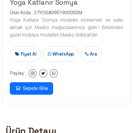
Yoga Katlanır Somya
Ürün Kodu : 27YOGA0901900000M
Yoga Katlanır Somya modelini incelemek ve satın
almak için Masko mağazalarımıza gelin.! Birbirinden
güzel mobilya modelleri Masko İstikbal'de!
Fiyat Al
WhatsApp
Ara
Paylaş:
Sepete Ekle
Ürün Detayı